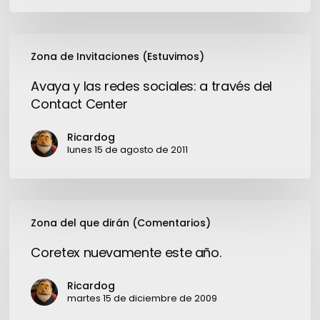
Avaya
Zona de Invitaciones (Estuvimos)
y
las
Avaya y las redes sociales: a través del
redes
Contact Center
sociales:
a
Ricardog
través
lunes 15 de agosto de 2011
del
Contact
Center
Coretex
Zona del que dirán (Comentarios)
nuevamente
este
Coretex nuevamente este año.
año.
Ricardog
martes 15 de diciembre de 2009