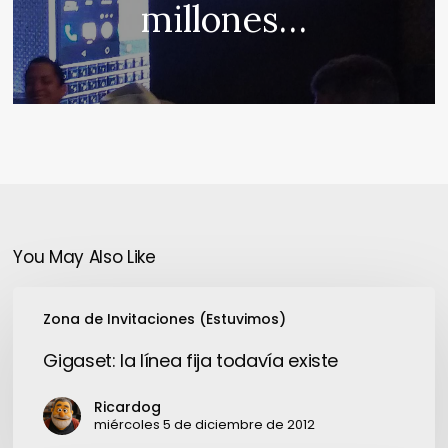
millones…
You May Also Like
Gigaset:
Zona de Invitaciones (Estuvimos)
la
línea
Gigaset: la línea fija todavía existe
fija
todavía
Ricardog
existe
miércoles 5 de diciembre de 2012