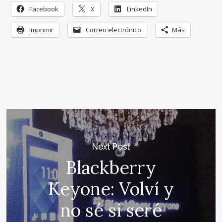
Facebook
X
LinkedIn
Imprimir
Correo electrónico
Más
Next Post
Blackberry
Keyone: Volví y
no sé si seré