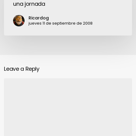
una jornada
Aires,
una
Ricardog
jornada
jueves 11 de septiembre de 2008
Leave a Reply