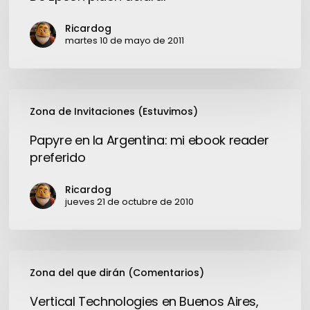
aclarar
Ricardog
martes 10 de mayo de 2011
Papyre
Zona de Invitaciones (Estuvimos)
en
la
Papyre en la Argentina: mi ebook reader
Argentina:
preferido
mi
ebook
Ricardog
reader
jueves 21 de octubre de 2010
preferido
Vertical
Zona del que dirán (Comentarios)
Technologies
en
Vertical Technologies en Buenos Aires,
Buenos