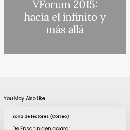
VForum 2015:
hacia el infinito y
más allá
You May Also Like
De
Zona de lectores (Correo)
Epson
piden
De Epson piden aclarar