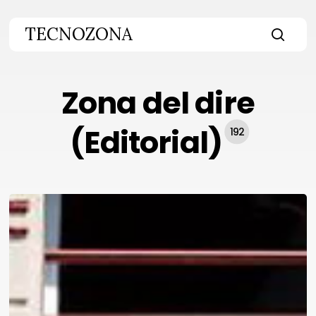
Skip
to
TECNOZONA
main
searc
content
Zona del dire
(Editorial)
192
¿Quién
decide
qué
es
arte?