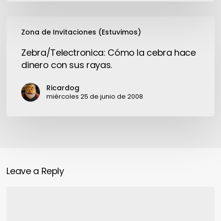
perdieron
por
Zebra/Telectronica:
ahí…
Zona de Invitaciones (Estuvimos)
Cómo
la
Zebra/Telectronica: Cómo la cebra hace
cebra
dinero con sus rayas.
hace
dinero
Ricardog
con
miércoles 25 de junio de 2008
sus
rayas.
Leave a Reply