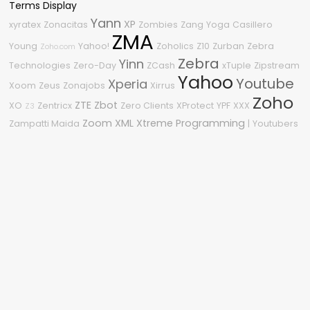
Terms Display
Yann
XP
xyratex
Zonacitas
Zombies
Zang
Yoga
Casillero
ZMA
Young
Yahoo!
Zoholics
Z10
Zurban
Zebra
Zoho.com
Zebra
Yinn
Technologies
Zero-Day
ZCash
xTuple
Zipstream
Yahoo
Youtube
Xperia
Xoom
Zeus
Zonajobs
Xirrus
Zoho
ZTE
Zbot
XO
Zentricx
Zero Clients
XProtect
YPF
XXX
Z3
Zoom
XML
Xtreme Programming
Zampatti Maida
|
Youtubers
Nube de etiquetas
2010
2600
3
2015
360
2008
2210
%G
04
2020
1080p
2018
2.0
2011
#OneDell
.NET
0Day
2009
0-Day
.NET Framework
Sitio asegurado por