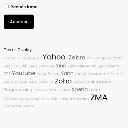
Recuérdame
Acceder
Terms Display
Yahoo
Zebra
Zbot
Yahoo!
xTuple
XO
|
YPF
Zonajobs
Z3
Yinn
XP
Zero-Day
Zeus
Zombies
Zampatti Maida
Zero Clients
Youtube
Yann
ZTE
Zoom
Zang
Young
Zipstream
XProtect
Zoho
XML
Xtreme
Z10
XXX
Youtubers
Zoholics
Zurban
Xperia
Programming
Xirrus
Yoga
Zebra
Zoho.com
ZMA
Technologies
Zentricx
ZCash
Casillero
xyratex
Zonacitas
Xoom