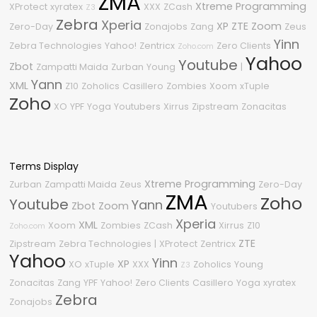
ZMA
Xtreme Programming
XProtect
xyratex
XXX
ZCash
Z3
Zebra
Xperia
XP
ZTE
Zoom
Zero-Day
Zonajobs
Zang
Zeus
Yinn
Zebra Technologies
Yahoo!
Zentricx
Zero Clients
Zoho.com
Yahoo
Youtube
Zbot
Zampatti Maida
Zurban
Young
|
Yann
XML
Z10
Zoholics
Casillero
Zombies
Xoom
xTuple
Zoho
XO
YPF
Yoga
Youtubers
Xirrus
Zipstream
Zonacitas
Terms Display
Xtreme Programming
Zurban
Zampatti Maida
Zeus
Zero-Day
ZMA
Zoho
Youtube
Yann
Zbot
Zoom
Youtubers
Xperia
XML
Xoom
Zombies
ZCash
Xirrus
Z10
Zoho.com
ZTE
Zipstream
Zebra Technologies
|
XProtect
Zentricx
Yahoo
Yinn
XP
XO
xTuple
XXX
Zoholics
Young
Z3
Zonacitas
Zang
YPF
Yahoo!
Zero Clients
Casillero
Yoga
xyratex
Zebra
Zonajobs