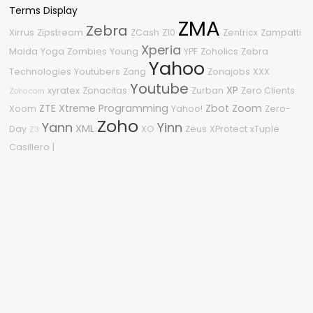
Terms Display
ZMA
Zebra
Xirrus
Zipstream
ZCash
Z10
Zentricx
Zampatti
Xperia
Maida
Yoga
Zombies
Young
YPF
Zoholics
Zebra
Yahoo
Technologies
Youtubers
Zang
Zonajobs
XXX
Youtube
XP
xyratex
Zonacitas
Zurban
Zero Clients
Zoho.com
ZTE
Xtreme Programming
Zbot
Zoom
Xoom
Yahoo!
Zero-
Zoho
Yann
Yinn
XML
Day
XO
Zeus
XProtect
xTuple
Z3
Casillero
|
Nube de etiquetas
#OneDell
2600
2015
2009
2210
2.0
0-Day
04
2018
2008
1080p
2011
2010
.NET
3
2020
%G
360
0Day
.NET Framework