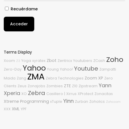
Recuérdame
Acceder
Terms Display
Zoho
Zbot
Xoom
Yoga
xyratex
Zentricx
Youtubers
ZCash
Z3
Yahoo
Youtube
Zero-Day
Young
Yahoo!
Zampatti
ZMA
Zoom
XP
Maida
Zang
Zebra Technologies
Zero
Yann
ZTE
Clients
Zeus
Zonajobs
Zombies
Z10
Zipstream
Zebra
Xperia
XO
Casillero
|
Xirrus
XProtect
Zonacitas
Yinn
Xtreme Programming
xTuple
Zurban
Zoholics
Zoho.com
XML
XXX
YPF