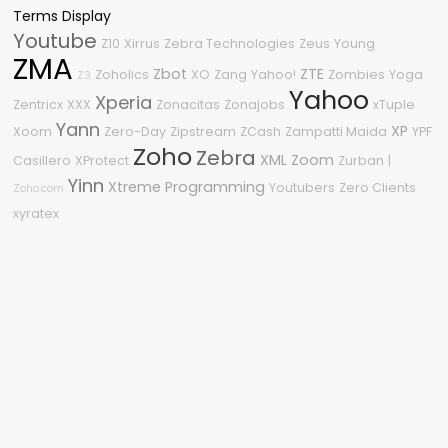
Terms Display
Youtube
Z10
Xirrus
Zebra Technologies
Zeus
Young
ZMA
Zbot
ZTE
Zoholics
XO
Zang
Yahoo!
Zombies
Yoga
Z3
Yahoo
Xperia
Zentricx
XXX
Zonacitas
Zonajobs
xTuple
Yann
XP
Xoom
Zero-Day
Zipstream
ZCash
Zampatti Maida
YPF
Zoho
Zebra
XML
Zoom
Casillero
XProtect
Zurban
|
Yinn
Xtreme Programming
Youtubers
Zero Clients
Zoho.com
xyratex
Nube de etiquetas
2011
.NET
2015
1080p
0Day
%G
.NET Framework
360
2009
2010
#OneDell
3
2600
04
2008
2210
2020
2.0
0-Day
2018