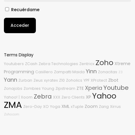
Recuérdame
Acceder
Terms Display
Zoho
Xtreme
Youtubers
ZCash
Zebra Technologies
Zentricx
Yinn
Programming
Casillero
Zampatti Maida
Zonacitas
Z3
Yann
Zbot
Zurban
Zeus
xyratex
Z10
Zoholics
YPF
XProtect
Youtube
Xperia
ZTE
Zonajobs
Zombies
Young
Zipstream
Yahoo
Zebra
XP
Yahoo!
|
Xoom
XXX
Zero Clients
ZMA
XML
Zoom
Zero-Day
XO
Yoga
xTuple
Zang
Xirrus
Zoho.com