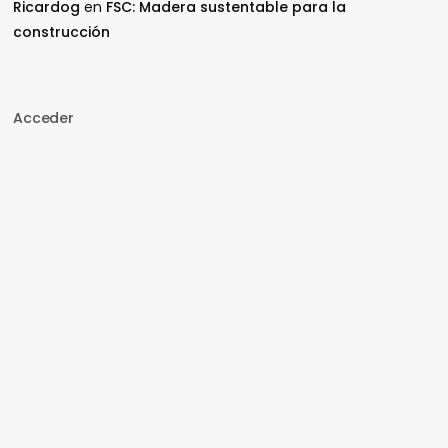
Ricardog
en
FSC: Madera sustentable para la
construcción
Acceder
Nombre de usuario o correo electrónico
Contraseña
Recuérdame
Acceder