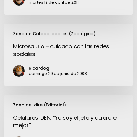
Tecnozona.
martes 19 de abril de 2011
Seguimos
Microsaurio
Zona de Colaboradores (Zoológico)
–
cuidado
Microsaurio – cuidado con las redes
con
sociales
las
redes
Ricardog
sociales
domingo 29 de junio de 2008
Celulares
Zona del dire (Editorial)
iDEN:
“Yo
Celulares iDEN: “Yo soy el jefe y quiero el
soy
mejor”
el
jefe