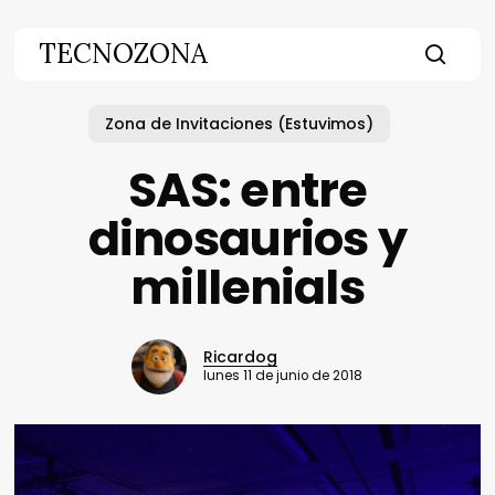
Skip
to
TECNOZONA
main
searc
content
Zona de Invitaciones (Estuvimos)
SAS: entre
dinosaurios y
millenials
Ricardog
lunes 11 de junio de 2018