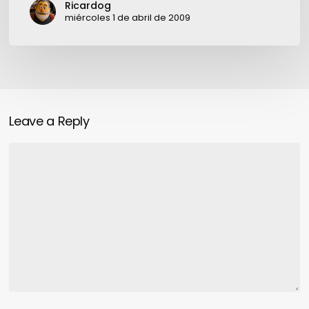
Ricardog
y
miércoles 1 de abril de 2009
quiero
el
mejor”
Leave a Reply