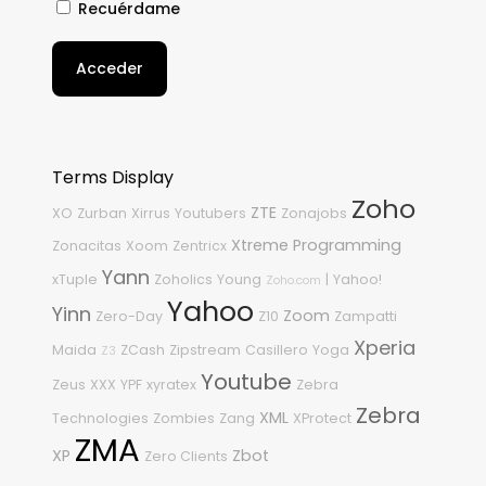
Recuérdame
Acceder
Terms Display
Zoho
ZTE
XO
Zurban
Xirrus
Youtubers
Zonajobs
Xtreme Programming
Zonacitas
Xoom
Zentricx
Yann
xTuple
Zoholics
Young
|
Yahoo!
Zoho.com
Yahoo
Yinn
Zoom
Zero-Day
Z10
Zampatti
Xperia
Maida
ZCash
Zipstream
Casillero
Yoga
Z3
Youtube
Zeus
XXX
YPF
xyratex
Zebra
Zebra
XML
Technologies
Zombies
Zang
XProtect
ZMA
XP
Zbot
Zero Clients