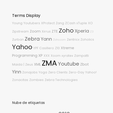
Terms Display
Young
Youtubers
XProtect
Zang
ZCash
xTuple
XO
Zoho
Xperia
Zoom
ZTE
Zipstream
Xirrus
Z3
Zebra
Yann
Zurban
Zentricx
Zoholics
Zoho.com
Yahoo
Xtreme
YPF
Casillero
Z10
Programming
XP
XXX
Xoom
xyratex
Zampatti
ZMA
Youtube
XML
Zbot
Maida
|
Zeus
Yinn
Zonajobs
Yoga
Zero Clients
Zero-Day
Yahoo!
Zonacitas
Zombies
Zebra Technologies
Nube de etiquetas