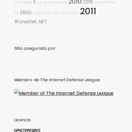
2010
3
2015
2210
1080p
2.0
.NET Framework
360
2008
04
2011
2600
%G
0-Day
0Day
2018
2009
2020
#OneDell
.NET
Sitio asegurado por
Miembro de The Internet Defense League
Licencia