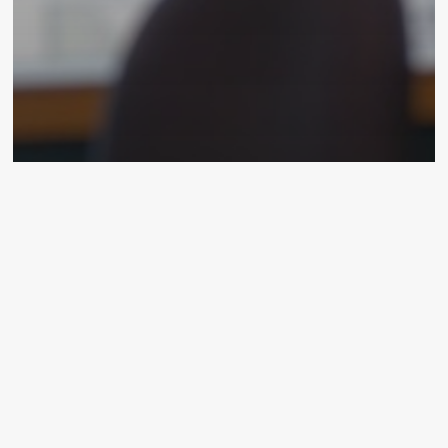
Zona de Invitaciones (Estuvimos)
Cisco VNI. Los que más crecen:
smartphones y M2M