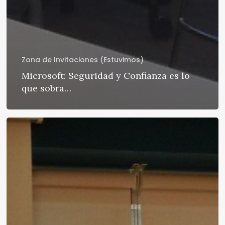
Zona de Invitaciones (Estuvimos)
Microsoft: Seguridad y Confianza es lo
que sobra…
Cisco
VNI.
Los
que
más
crecen:
smartphones
y
M2M