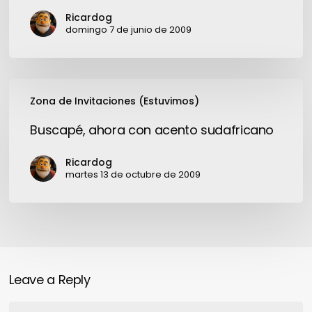
desarrollo
Ricardog
ágil
domingo 7 de junio de 2009
Buscapé,
Zona de Invitaciones (Estuvimos)
ahora
con
Buscapé, ahora con acento sudafricano
acento
sudafricano
Ricardog
martes 13 de octubre de 2009
Leave a Reply