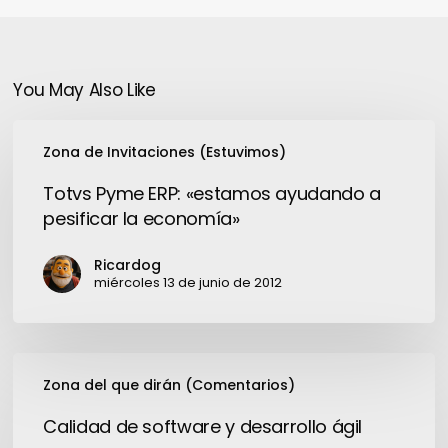
You May Also Like
Totvs
Zona de Invitaciones (Estuvimos)
Pyme
ERP:
Totvs Pyme ERP: «estamos ayudando a
«estamos
pesificar la economía»
ayudando
a
Ricardog
pesificar
miércoles 13 de junio de 2012
la
economía»
Calidad
Zona del que dirán (Comentarios)
de
software
Calidad de software y desarrollo ágil
y