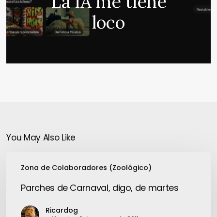
La IA me tiene
loco
You May Also Like
Parches
Zona de Colaboradores (Zoológico)
de
Carnaval,
Parches de Carnaval, digo, de martes
digo,
de
Ricardog