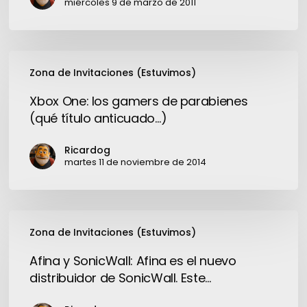
martes
miércoles 9 de marzo de 2011
Xbox
Zona de Invitaciones (Estuvimos)
One:
los
Xbox One: los gamers de parabienes
gamers
(qué título anticuado…)
de
parabienes
Ricardog
(qué
martes 11 de noviembre de 2014
título
anticuado…)
Afina
Zona de Invitaciones (Estuvimos)
y
SonicWall:
Afina y SonicWall: Afina es el nuevo
Afina
distribuidor de SonicWall. Este…
es
el