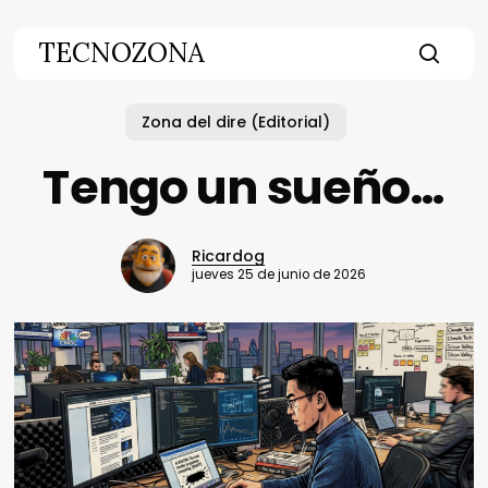
Skip
to
TECNOZONA
main
searc
content
Zona del dire (Editorial)
Tengo un sueño…
Ricardog
jueves 25 de junio de 2026