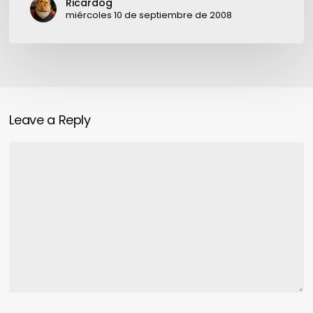
Ricardog
nuevo
miércoles 10 de septiembre de 2008
distribuidor
de
SonicWall.
Este…
Leave a Reply