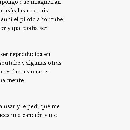
upongo que imaginarán
musical caro a mis
subí el piloto a Youtube:
or y que podía ser
 ser reproducida en
Youtube y algunas otras
nces incursionar en
gualmente
a usar y le pedí que me
ices una canción y me