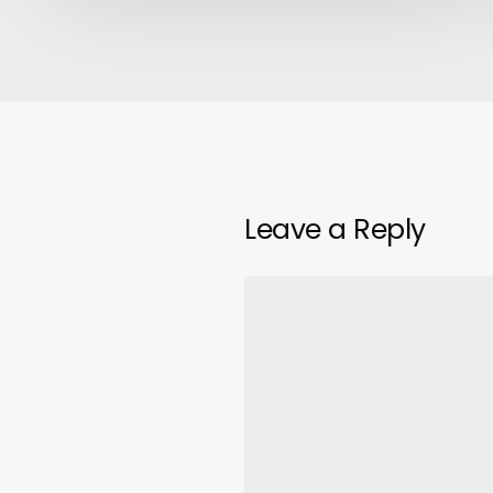
del
IAB
de
ayer.
Leave a Reply