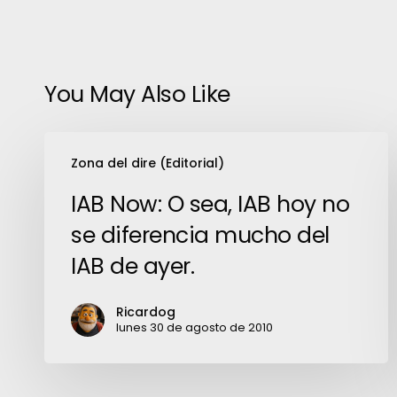
You May Also Like
IAB
Zona del dire (Editorial)
Now:
O
IAB Now: O sea, IAB hoy no
sea,
se diferencia mucho del
IAB
IAB de ayer.
hoy
no
Ricardog
se
lunes 30 de agosto de 2010
diferencia
mucho