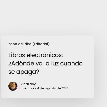
Libros
Zona del dire (Editorial)
electrónicos:
¿Adónde
Libros electrónicos:
va
¿Adónde va la luz cuando
la
se apaga?
luz
cuando
Ricardog
se
miércoles 4 de agosto de 2010
apaga?