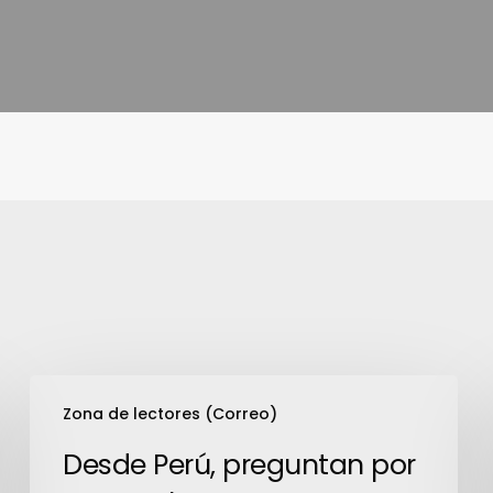
Desde
Zona de lectores (Correo)
Perú,
preguntan
Desde Perú, preguntan por
por