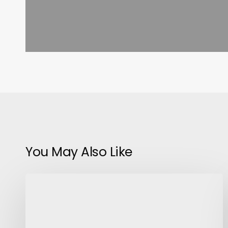
You May Also Like
Dahua:
El
cálculo
energético