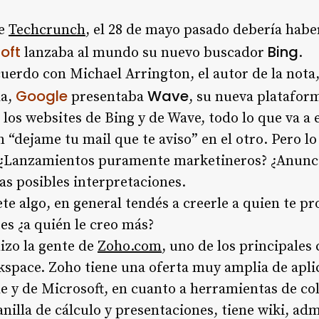
de
Techcrunch
, el 28 de mayo pasado debería haber
soft
Bing
lanzaba al mundo su nuevo buscador
.
uerdo con Michael Arrington, el autor de la nota
Google
Wave
da,
presentaba
, su nueva platafor
 los websites de Bing y de Wave, todo lo que va a
“dejame tu mail que te aviso” en el otro. Pero lo 
 ¿Lanzamientos puramente marketineros? ¿Anunci
as posibles interpretaciones.
e algo, en general tendés a creerle a quien te p
es ¿a quién le creo más?
izo la gente de
Zoho.com
, uno de los principale
space. Zoho tiene una oferta muy amplia de aplic
e y de Microsoft, en cuanto a herramientas de co
anilla de cálculo y presentaciones, tiene wiki, a