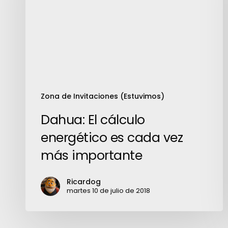
es
cada
vez
más
importante
Zona de Invitaciones (Estuvimos)
Dahua: El cálculo
energético es cada vez
más importante
Ricardog
martes 10 de julio de 2018