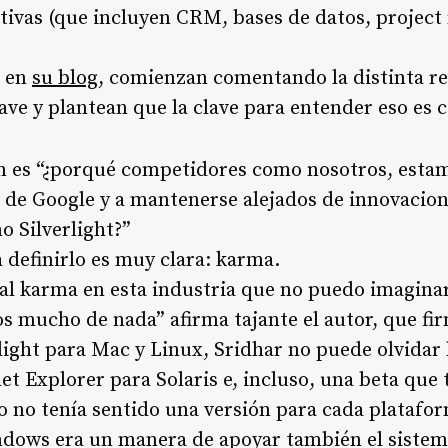
ativas (que incluyen CRM, bases de datos, projec
o en
su blog
, comienzan comentando la distinta re
ave y plantean que la clave para entender eso es
 es “
¿porqué competidores como nosotros, estam
s de Google y a mantenerse alejados de innovacio
o Silverlight
?”
 definirlo es muy clara: karma.
mal karma en esta industria que no puedo imagin
los mucho de nada
” afirma tajante el autor, que f
light para Mac y Linux, Sridhar no puede olvidar 
et Explorer para Solaris e, incluso, una beta que
o no tenía sentido una versión para cada platafo
dows era un manera de apoyar también el sistem