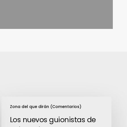
Los
Zona del que dirán (Comentarios)
nuevos
guionistas
Los nuevos guionistas de
de