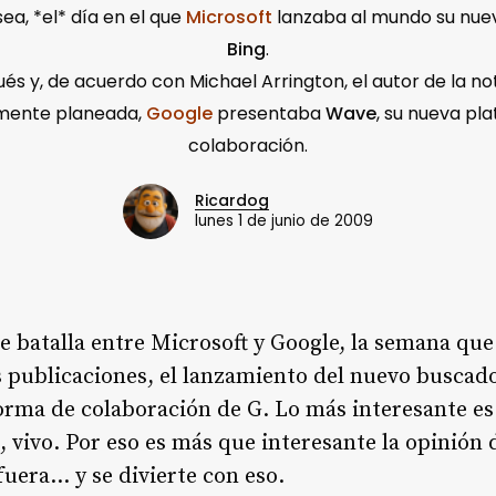
sea, *el* día en el que
Microsoft
lanzaba al mundo su nue
Bing
.
és y, de acuerdo con Michael Arrington, el autor de la n
mente planeada,
Google
presentaba
Wave
, su nueva pl
colaboración.
Ricardog
lunes 1 de junio de 2009
te batalla entre Microsoft y Google, la semana qu
s publicaciones, el lanzamiento del nuevo buscad
forma de colaboración de G. Lo más interesante e
d, vivo. Por eso es más que interesante la opinión
fuera… y se divierte con eso.