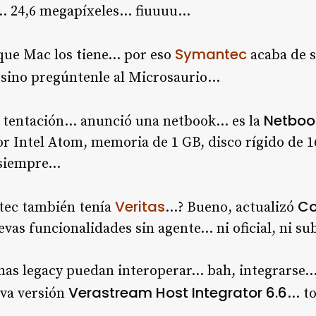
fa… 24,6 megapíxeles… fiuuuu…
Symantec
rque Mac los tiene… por eso
acaba de 
sino pregúntenle al Microsaurio…
Netbo
la tentación… anunció una netbook… es la
 Intel Atom, memoria de 1 GB, disco rígido de 1
e siempre…
Veritas
C
tec también tenía
…? Bueno, actualizó
vas funcionalidades sin agente… ni oficial, ni sub
mas legacy puedan interoperar… bah, integrarse…
Verastream Host Integrator 6.6
eva versión
… to