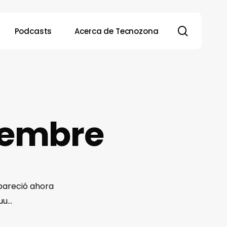
search
Podcasts
Acerca de Tecnozona
ciembre
pareció ahora
uuu…