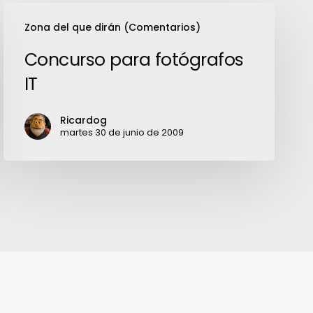
Concurso
Zona del que dirán (Comentarios)
para
fotógrafos
Concurso para fotógrafos
IT
IT
Ricardog
martes 30 de junio de 2009