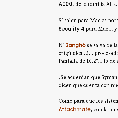
A900
, de la familia Al
Si salen para Mac es po
Security 4
para Mac… y 
Banghó
Ni
se salva de 
originales…)… procesador
Pantalla de 10.2”… lo d
¿Se acuerdan que Syman
dicen que cuenta con nue
Como para que los siste
Attachmate
, con la nu