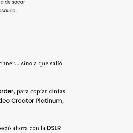
a de sacar
osaurio…
chner… sino a que salió
order
, para copiar cintas
deo Creator Platinum
,
DSLR-
reció ahora con la