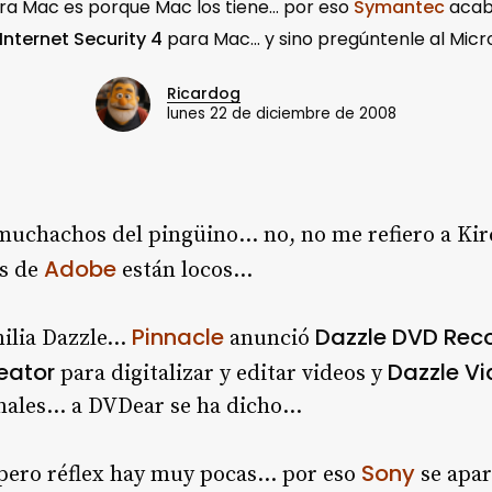
ara Mac es porque Mac los tiene… por eso
Symantec
acab
Internet Security 4
para Mac… y sino pregúntenle al Micr
Ricardog
lunes 22 de diciembre de 2008
muchachos del pingüino… no, no me refiero a Kir
Adobe
os de
están locos…
Pinnacle
Dazzle DVD Rec
milia Dazzle…
anunció
reator
Dazzle Vi
para digitalizar y editar videos y
nales… a DVDear se ha dicho…
Sony
pero réflex hay muy pocas… por eso
se apa