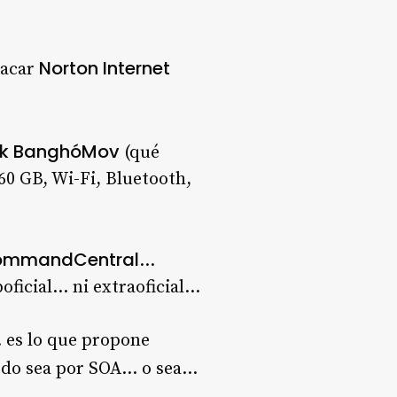
Norton Internet
sacar
ok BanghóMov
(qué
60 GB, Wi-Fi, Bluetooth,
ommandCentral
…
oficial… ni extraoficial…
 es lo que propone
do sea por SOA… o sea…