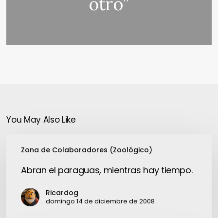
otro”
You May Also Like
Abran
Zona de Colaboradores (Zoológico)
el
paraguas,
Abran el paraguas, mientras hay tiempo.
mientras
hay
Ricardog
tiempo.
domingo 14 de diciembre de 2008