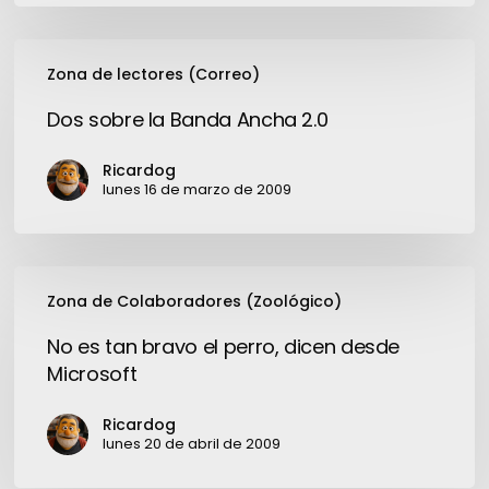
Dos
Zona de lectores (Correo)
sobre
la
Dos sobre la Banda Ancha 2.0
Banda
Ancha
Ricardog
2.0
lunes 16 de marzo de 2009
No
Zona de Colaboradores (Zoológico)
es
tan
No es tan bravo el perro, dicen desde
bravo
Microsoft
el
perro,
Ricardog
dicen
lunes 20 de abril de 2009
desde