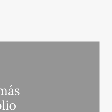
 más
lio