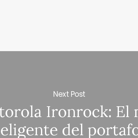
Next Post
orola Ironrock: El
teligente del portafo