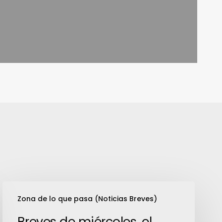
Breves
Zona de lo que pasa (Noticias Breves)
de
miércoles,
Breves de miércoles, el