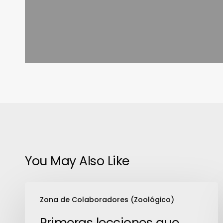
You May Also Like
Primeras
Zona de Colaboradores (Zoológico)
lecciones
que
Primeras lecciones que