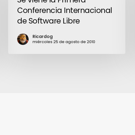
Primera
Conferencia Internacional
Conferencia
de Software Libre
Internacional
de
Ricardog
Software
miércoles 25 de agosto de 2010
Libre