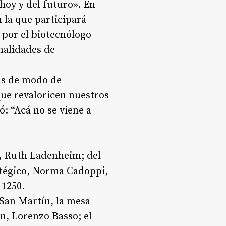
oy y del futuro». En
n la que participará
 por el biotecnólogo
nalidades de
as de modo de
que revaloricen nuestros
: “Acá no se viene a
a, Ruth Ladenheim; del
ratégico, Norma Cadoppi,
 1250.
 San Martín, la mesa
ón, Lorenzo Basso; el