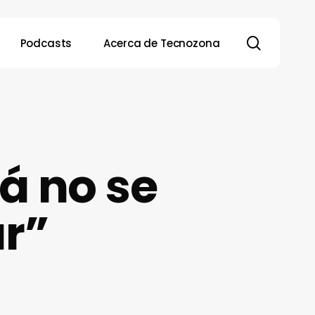
search
Podcasts
Acerca de Tecnozona
á no se
r”