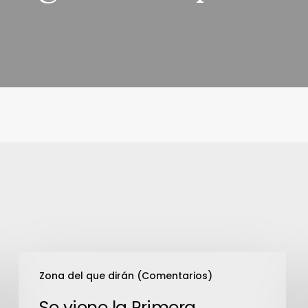
Se
Zona del que dirán (Comentarios)
viene
la
Se viene la Primera