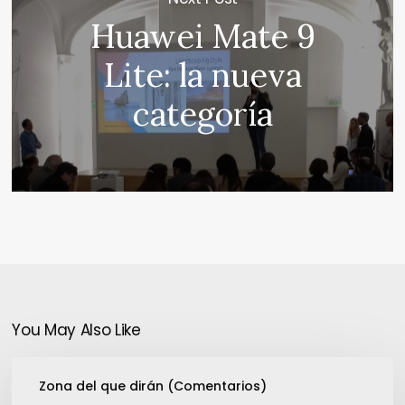
Huawei Mate 9
Lite: la nueva
categoría
You May Also Like
Disney
Zona del que dirán (Comentarios)
compró