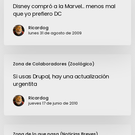
a
Disney compró a la Marvel… menos mal
la
que yo prefiero DC
Marvel…
menos
Ricardog
mal
lunes 31 de agosto de 2009
que
yo
prefiero
Si
DC
Zona de Colaboradores (Zoológico)
usas
Drupal,
Si usas Drupal, hay una actualización
hay
urgentita
una
actualización
Ricardog
urgentita
jueves 17 de junio de 2010
Breves
Zona de lo que pasa (Noticias Breves)