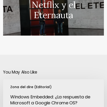
Netflix y el
Eternauta
You May Also Like
Windows
Zona del dire (Editorial)
Embedded:
¿La
Windows Embedded: ¿La respuesta de
respuesta
Microsoft a Google Chrome OS?
de