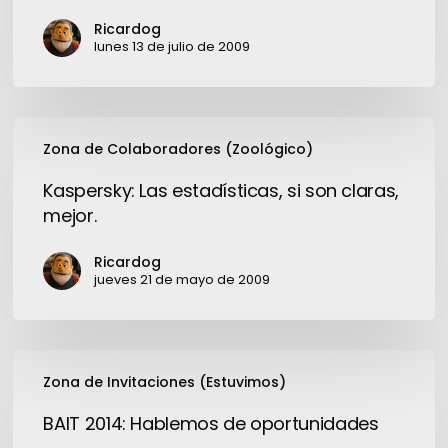
Microsoft
Ricardog
a
lunes 13 de julio de 2009
Google
Chrome
OS?
Kaspersky:
Zona de Colaboradores (Zoológico)
Las
estadísticas,
Kaspersky: Las estadísticas, si son claras,
si
mejor.
son
claras,
Ricardog
mejor.
jueves 21 de mayo de 2009
BAIT
Zona de Invitaciones (Estuvimos)
2014:
Hablemos
BAIT 2014: Hablemos de oportunidades
de