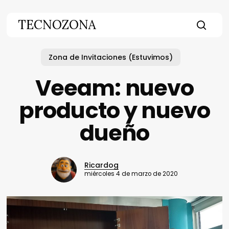
Skip
to
TECNOZONA
main
searc
content
Zona de Invitaciones (Estuvimos)
Veeam: nuevo
producto y nuevo
dueño
Ricardog
miércoles 4 de marzo de 2020