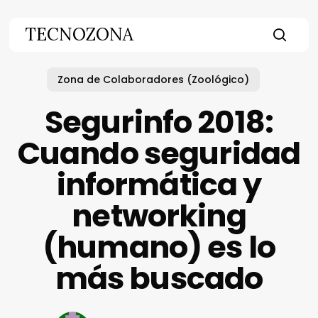
Skip
to
TECNOZONA
main
searc
content
Zona de Colaboradores (Zoológico)
Segurinfo 2018:
Cuando seguridad
informática y
networking
(humano) es lo
más buscado