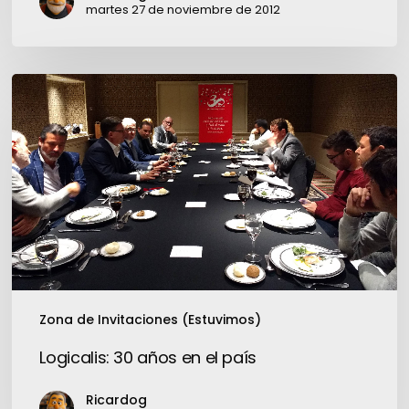
de
martes 27 de noviembre de 2012
sesiones”
Logicalis:
30
años
en
el
país
Zona de Invitaciones (Estuvimos)
Logicalis: 30 años en el país
Ricardog