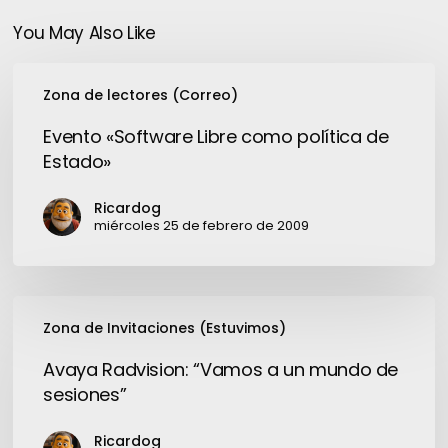
You May Also Like
Evento
Zona de lectores (Correo)
«Software
Libre
Evento «Software Libre como política de
como
Estado»
política
de
Ricardog
Estado»
miércoles 25 de febrero de 2009
Avaya
Zona de Invitaciones (Estuvimos)
Radvision:
“Vamos
Avaya Radvision: “Vamos a un mundo de
a
sesiones”
un
mundo
Ricardog