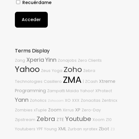
Recuérdame
Acceder
Terms Display
Xperia
Yinn
Zang
Zonajobs
Zero Clients
Yahoo
Zoho
Zeus
Yoga
Zebra
ZMA
Xtreme
Technologies
Casillero
|
ZCash
Programming
Zampatti Maida
Yahoo!
XProtect
Yann
Zoholics
XO
XXX
Zonacitas
Zentricx
Zoho.com
Zoom
XP
Zombies
xTuple
Xirrus
Zero-Day
Zebra
Youtube
ZTE
Zipstream
Xoom
Z10
XML
Zbot
Youtubers
YPF
Young
Zurban
xyratex
Z3