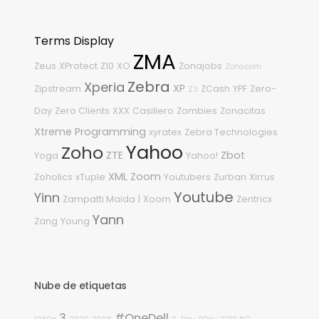
Terms Display
ZMA
Zeus
XProtect
Z10
XO
Zonajobs
Zoho.com
Zebra
Xperia
XP
Zipstream
ZCash
YPF
Zero-
Z3
Day
Zero Clients
XXX
Casillero
Zombies
Zonacitas
Xtreme Programming
xyratex
Zebra Technologies
Yahoo
Zoho
ZTE
Zbot
Yoga
Yahoo!
XML
Zoom
Zoholics
xTuple
Youtubers
Zurban
Xirrus
Youtube
Yinn
Zampatti Maida
|
Xoom
Zentricx
Yann
Zang
Young
Nube de etiquetas
3
#OneDell