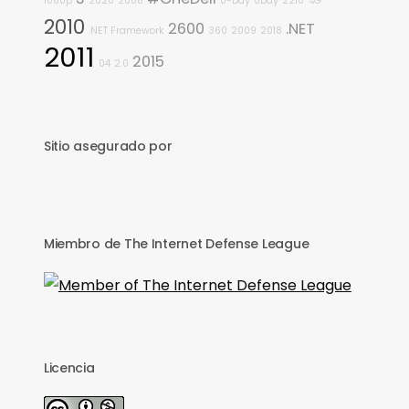
1080p
2020
2008
0-Day
0Day
2210
%G
2010
2600
.NET
.NET Framework
360
2009
2018
2011
2015
04
2.0
Sitio asegurado por
Miembro de The Internet Defense League
Licencia