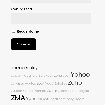
Contraseña
Recuérdame
Acceder
Terms Display
Yahoo
Casillero
Zero-Day
Zonajobs
|
Zoho.com
Zoho
Zbot
Xirrus
xyratex
Yoga
Zoholics
Z3
Zoom
Zurban
Yahoo!
Zentricx
Zebra Technologies
ZMA
Yann
XML
Z10
Zipstream
Zang
Xoom