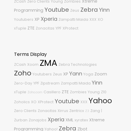
Xtreme
ZCash
Zero Clients
Young
Zombies
Youtube
Zebra
Yinn
Programming
Zeus
Xperia
XP
Youtubers
Zampatti Maida
XXX
XO
ZTE
xTuple
Zonacitas
YPF
XProtect
Terms Display
ZMA
ZCash
Xoom
Zebra Technologies
Zoho
Yann
XP
Zoom
Youtubers
Zeus
Yoga
Yinn
Zero-Day
YPF
Zipstream
Zampatti Maida
ZTE
xTuple
Casillero
Zombies
Young
Z10
Zoho.com
Yahoo
Youtube
Zoholics
XO
XProtect
XXX
Zero Clients
Zonacitas
Xirrus
Zentricx
Zang
|
Z3
Xperia
XML
Xtreme
Zurban
Zonajobs
xyratex
Zebra
Programming
Zbot
Yahoo!