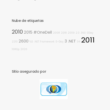
Nube de etiquetas
2010
2015
#OneDell
2008
2018
2009
2.0
360
0Day
2011
2600
3
.NET
2210
%G
.NET Framework
0-Day
04
1080p
2020
Sitio asegurado por