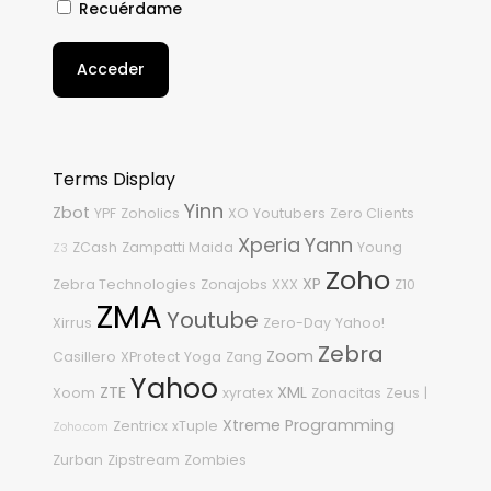
Recuérdame
Acceder
Terms Display
Yinn
Zbot
YPF
Zoholics
XO
Youtubers
Zero Clients
Xperia
Yann
ZCash
Zampatti Maida
Young
Z3
Zoho
XP
Zebra Technologies
Zonajobs
XXX
Z10
ZMA
Youtube
Xirrus
Zero-Day
Yahoo!
Zebra
Zoom
Casillero
XProtect
Yoga
Zang
Yahoo
ZTE
XML
Xoom
xyratex
Zonacitas
Zeus
|
Xtreme Programming
Zentricx
xTuple
Zoho.com
Zurban
Zipstream
Zombies