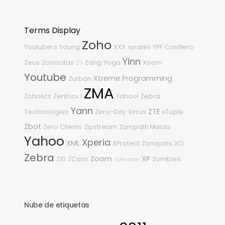
Terms Display
Zoho
Youtubers
Young
XXX
xyratex
YPF
Casillero
Yinn
Zeus
Zonacitas
Zang
Yoga
Xoom
Z3
Youtube
Xtreme Programming
Zurban
ZMA
Zoholics
Zentricx
|
Yahoo!
Zebra
Yann
ZTE
Technologies
Zero-Day
Xirrus
xTuple
Zbot
Zero Clients
Zipstream
Zampatti Maida
Yahoo
Xperia
XML
XProtect
Zonajobs
XO
Zebra
Zoom
XP
Z10
ZCash
Zombies
Zoho.com
Nube de etiquetas