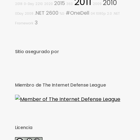
2011
2010
2015
2018
0-Day
2210
2020
360
2009
.NET
2600
#OneDell
0Day
2008
%G
04
1080p
2.0
.NET
3
Framework
Sitio asegurado por
Miembro de The Internet Defense League
Licencia