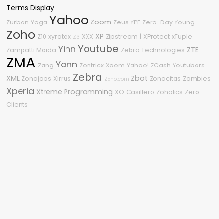
Terms Display
Yahoo
Zoom
Zurban
Yoga
Zeus
YPF
Zero-Day
Young
Zoho
XP
Z10
xyratex
XXX
Zipstream
|
XProtect
xTuple
Z3
Youtube
Yinn
ZTE
Zampatti Maida
Zebra Technologies
ZMA
Yann
Zang
Zentricx
Xoom
Yahoo!
ZCash
Youtubers
Zebra
XML
Zbot
Zonajobs
Xirrus
Zonacitas
Zombies
Zoho.com
Xperia
Xtreme Programming
XO
Casillero
Zoholics
Zero
Clients
Nube de etiquetas
2011
2010
2015
3
.NET
04
2008
2009
2.0
.NET Framework
0Day
#OneDell
2600
0-Day
2018
360
2210
2020
%G
1080p