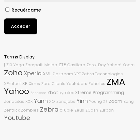
Recuérdame
Acceder
Terms Display
ZTE
|
Z10
Yoga
Zampatti Maida
Casillero
Zero-Day
Yahoo!
Xoom
Zoho
Xperia
XML
Zipstream
YPF
Zebra Technologies
ZMA
XP
XProtect
Xirrus
Zero Clients
Youtubers
Zoholics
Yahoo
Zbot
Xtreme Programming
xyratex
Zoho.com
Yann
Yinn
Zoom
Zonacitas
XXX
XO
Zonajobs
Young
Zang
Z3
Zebra
Zentricx
Zombies
xTuple
Zeus
ZCash
Zurban
Youtube