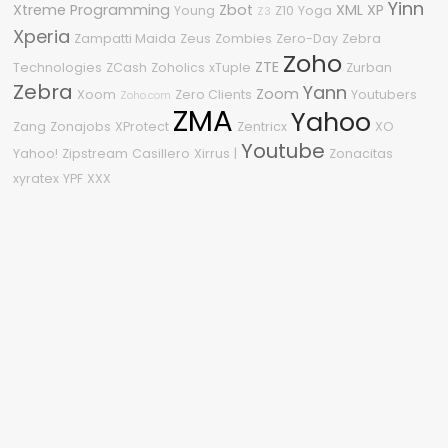
Yinn
Xtreme Programming
Zbot
XML
XP
Young
Z10
Yoga
Z3
Xperia
Zampatti Maida
Zeus
Zombies
Zero-Day
Zebra
Zoho
ZTE
Technologies
ZCash
Zoholics
xTuple
Zurban
Zebra
Yann
Zoom
Xoom
Zero Clients
Youtubers
Zoho.com
ZMA
Yahoo
Zang
Zonajobs
XProtect
Zentricx
XO
Youtube
Yahoo!
Zipstream
Casillero
Xirrus
|
Zonacitas
xyratex
YPF
XXX
Nube de etiquetas
2010
2600
3
2015
2009
2008
%G
2.0
1080p
04
2210
2018
360
0Day
2011
.NET
#OneDell
0-Day
2020
.NET Framework
Sitio asegurado por