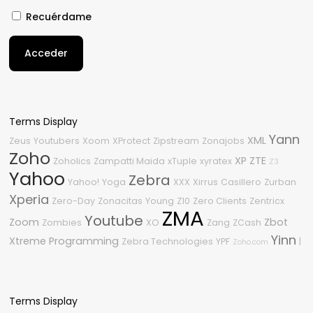
Recuérdame
Acceder
Terms Display
Yann
XML
Zeus
Youtubers
Xoom
XProtect
Zipstream
Zonajobs
Zoho
XP
ZTE
Zoholics
Zampatti Maida
xTuple
xyratex
Z3
Yahoo
Zebra
Yahoo!
Yoga
XXX
Xirrus
Casillero
Zurban
Xperia
Zero-Day
Zonacitas
Young
Z10
Zero Clients
Zentricx
ZMA
Youtube
Zoom
Zbot
Zombies
XO
Zang
ZCash
Yinn
Xtreme Programming
Zebra Technologies
YPF
|
Zoho.com
Terms Display