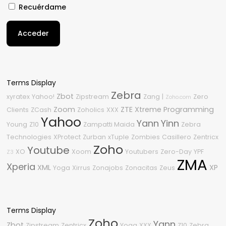
Recuérdame
Acceder
Terms Display
Zebra
Zbot
xyratex
Yahoo!
Zipstream
Zang
|
Zero
Zoho.com
Zoom
ZTE
Xtreme Programming
Clients
ZCash
Zoholics
XXX
Yahoo
Yann
Yinn
Young
Z10
Zampatti Maida
Zebra
Technologies
XProtect
Zurban
xTuple
Zombies
Casillero
Zentricx
Zoho
Youtube
XO
Xoom
Youtubers
Zero-Day
YPF
Z3
ZMA
Xperia
XML
XP
Yoga
Xirrus
Zonajobs
Zonacitas
Zeus
Terms Display
Zoho
Yann
Zbot
Zipstream
Zentricx
Yoga
XXX
Z10
Zebra