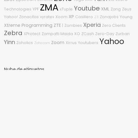
ZMA
Youtube
XML
Technologies
YPF
xTuple
Zang
Zeus
XP
Yahoo!
Zonacitas
xyratex
Xoom
Casillero
Zonajobs
Young
Z3
Xperia
Xtreme Programming
ZTE
|
Zombies
Zero Clients
Zebra
XProtect
Zampatti Maida
XO
ZCash
Zero-Day
Zurban
Yahoo
Yinn
Zoom
Zoholics
Xirrus
Youtubers
Zoho.com
Nube de etiquetas
2010
.NET
#OneDell
2015
0Day
2020
.NET Framework
%G
360
0-
2011
2600
3
Day
2.0
2008
2018
04
2210
2009
1080p
Sitio asegurado por