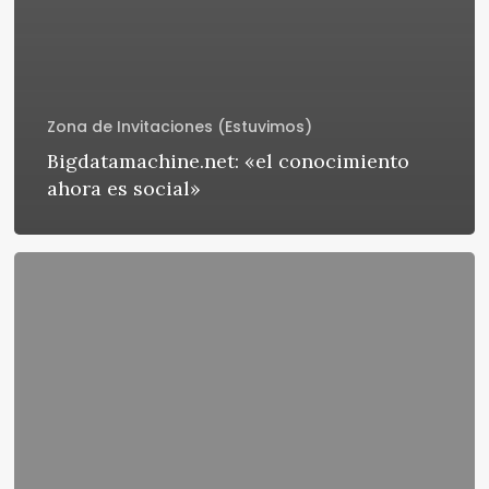
Zona de Invitaciones (Estuvimos)
Bigdatamachine.net: «el conocimiento
ahora es social»
Level3:
la
internet
de
las
cosas