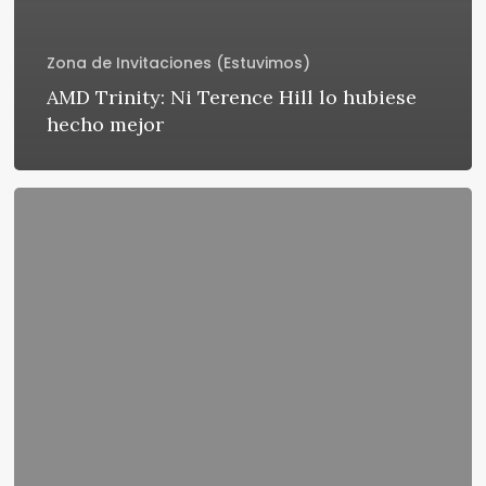
Zona de Invitaciones (Estuvimos)
AMD Trinity: Ni Terence Hill lo hubiese
hecho mejor
AMD
Fusion
Serie
A:
“lo
revolucionario
es
el
combo”