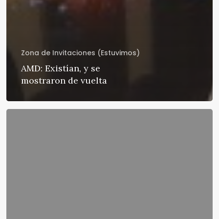
Zona de Invitaciones (Estuvimos)
AMD: Existían, y se
mostraron de vuelta
AMD
Trinity:
Ni
Terence
Hill
lo
hubiese
hecho
mejor