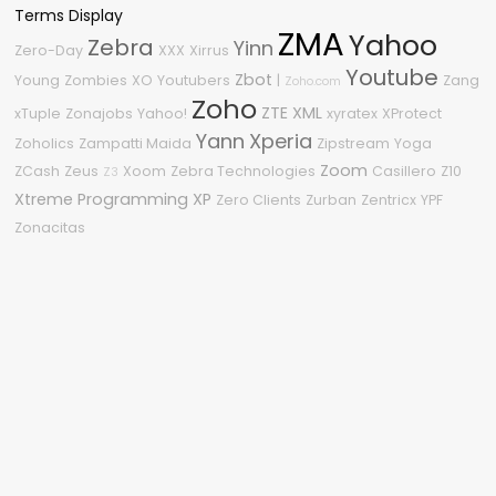
Terms Display
ZMA
Yahoo
Zebra
Yinn
Zero-Day
XXX
Xirrus
Youtube
Zbot
Young
Zombies
XO
Youtubers
|
Zang
Zoho.com
Zoho
ZTE
XML
xTuple
Zonajobs
Yahoo!
xyratex
XProtect
Yann
Xperia
Zoholics
Zampatti Maida
Zipstream
Yoga
Zoom
ZCash
Zeus
Xoom
Zebra Technologies
Casillero
Z10
Z3
Xtreme Programming
XP
Zero Clients
Zurban
Zentricx
YPF
Zonacitas
Nube de etiquetas
2011
2010
#OneDell
2015
.NET Framework
360
2210
04
2020
.NET
2600
3
1080p
2008
2.0
0Day
2018
%G
2009
0-Day