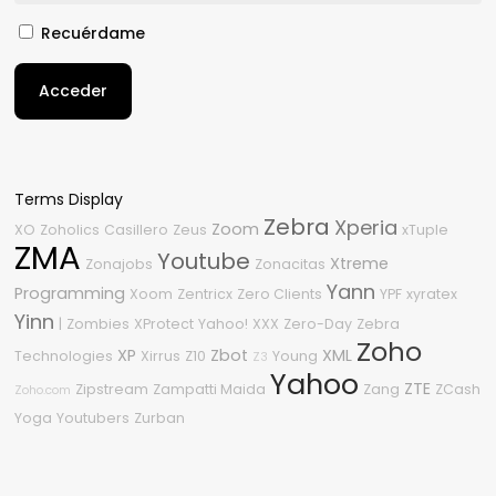
Recuérdame
Acceder
Terms Display
Zebra
Xperia
Zoom
XO
Zoholics
Casillero
Zeus
xTuple
ZMA
Youtube
Xtreme
Zonajobs
Zonacitas
Yann
Programming
Xoom
Zentricx
Zero Clients
YPF
xyratex
Yinn
|
Zombies
XProtect
Yahoo!
XXX
Zero-Day
Zebra
Zoho
XP
Zbot
XML
Technologies
Xirrus
Z10
Young
Z3
Yahoo
ZTE
Zipstream
Zampatti Maida
Zang
ZCash
Zoho.com
Yoga
Youtubers
Zurban