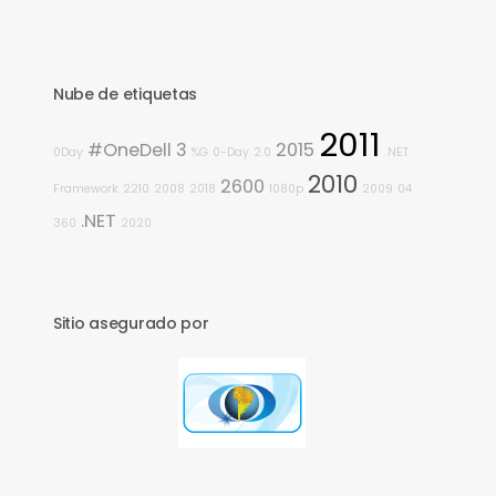
Nube de etiquetas
2011
#OneDell
3
2015
0Day
%G
0-Day
2.0
.NET
2010
2600
Framework
2210
2008
2018
1080p
2009
04
.NET
360
2020
Sitio asegurado por