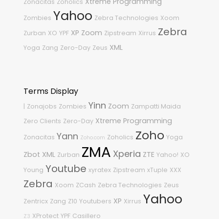
Xtreme Programming
Zonacitas
Zoholics
Yahoo
Zombies
Zebra Technologies
Xoom
Zebra
XP
Zoom
Zurban
XO
YPF
Zipstream
Xirrus
XML
Yoga
Zang
Zero-Day
Zeus
Terms Display
Yinn
Zoom
|
Zonajobs
Zombies
Zampatti Maida
Xtreme Programming
Zero Clients
Zero-Day
Zoho
Yann
Zonacitas
Zoholics
Yoga
Zoho.com
ZMA
Xperia
Zbot
XML
ZTE
Zurban
Yahoo!
XO
Youtube
Young
xyratex
Zipstream
xTuple
XXX
Zebra
Xoom
ZCash
Zebra Technologies
Zeus
Yahoo
XP
Zentricx
Zang
Z10
Youtubers
Xirrus
XProtect
YPF
Casillero
Z3