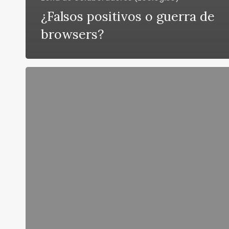
¿Falsos positivos o guerra de
browsers?
Falso
antivirus
gratuito
que
no
es
de
Microsoft