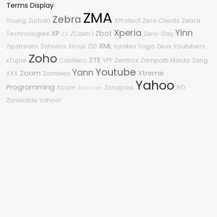
Terms Display
ZMA
Zebra
Young
Zurban
XProtect
Zero Clients
Zebra
Xperia
Yinn
XP
Zbot
Technologies
ZCash
|
Zero-Day
Z3
XML
Zipstream
Zoholics
Xirrus
Z10
xyratex
Yoga
Zeus
Youtubers
Zoho
ZTE
xTuple
Casillero
YPF
Zentricx
Zampatti Maida
Zang
Youtube
Yann
Zoom
Xtreme
XXX
Zombies
Yahoo
Programming
Xoom
Zonajobs
XO
Zoho.com
Zonacitas
Yahoo!
Nube de etiquetas
2011
2010
2015
2009
0-Day
.NET Framework
1080p
0Day
2.0
2210
2600
#OneDell
.NET
3
%G
04
2018
2008
2020
360