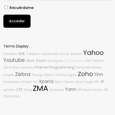
Recuérdame
Acceder
Terms Display
Yahoo
XML
Zoholics
Casillero
Zipstream
Xirrus
Zurban
Youtube
Zbot
Zoom
Zonajobs
|
XXX
Yahoo!
Z3
Zoho.com
Xtreme Programming
Zero-Day
Zentricx
Zampatti Maida
Zoho
Zebra
Yinn
xTuple
Young
Zebra Technologies
Xperia
XP
Youtubers
ZCash
XO
Zero Clients
Zeus
Yoga
YPF
ZMA
Yann
ZTE
xyratex
Zang
Zombies
XProtect
Xoom
Z10
Zonacitas