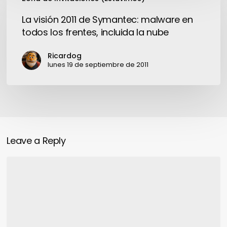
visión
2011
La visión 2011 de Symantec: malware en
de
todos los frentes, incluida la nube
Symantec:
malware
Ricardog
en
lunes 19 de septiembre de 2011
todos
los
frentes,
incluida
la
Leave a Reply
nube