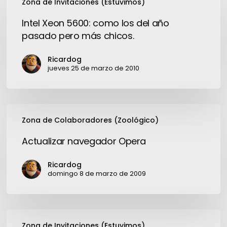
Zona de Invitaciones (Estuvimos)
Xeon
5600:
Intel Xeon 5600: como los del año
como
pasado pero más chicos.
los
del
Ricardog
año
jueves 25 de marzo de 2010
pasado
pero
más
Actualizar
chicos.
Zona de Colaboradores (Zoológico)
navegador
Opera
Actualizar navegador Opera
Ricardog
domingo 8 de marzo de 2009
La
Zona de Invitaciones (Estuvimos)