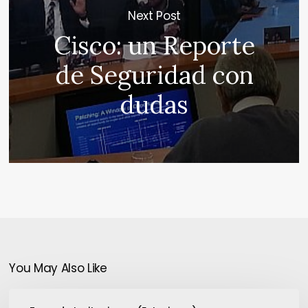
Next Post
Cisco: un Reporte
de Seguridad con
dudas
You May Also Like
Intel