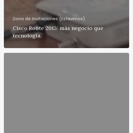
Zona de Invitaciones (Estuvimos)
Cisco Route 2015: más negocio que
tecnología.
Cisco:
20
años
en
la
Argentina
(30
en
el
mundo)