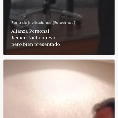
Zona de Invitaciones (Estuvimos)
Alianza Personal
Jasper: Nada nuevo,
pero bien presentado
Cisco
Route
2015:
más
negocio
que
tecnología.