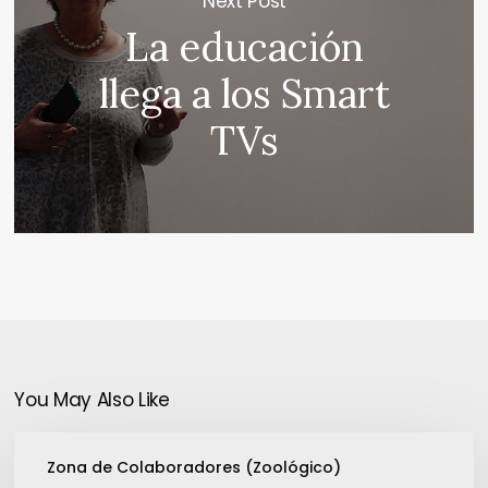
Next Post
La educación
llega a los Smart
TVs
You May Also Like
Otro
Zona de Colaboradores (Zoológico)
ataque