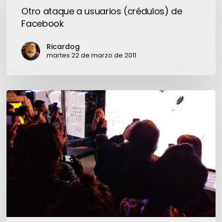
a
Otro ataque a usuarios (crédulos) de
usuarios
Facebook
(crédulos)
de
Ricardog
Facebook
martes 22 de marzo de 2011
Sony
Xperia
L1
y
XA1:
lo
mejor
de
cada
casa