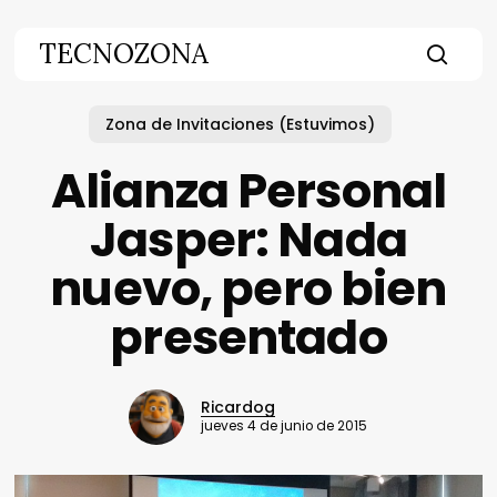
Skip
to
TECNOZONA
main
searc
content
Zona de Invitaciones (Estuvimos)
Alianza Personal
Jasper: Nada
nuevo, pero bien
presentado
Ricardog
jueves 4 de junio de 2015