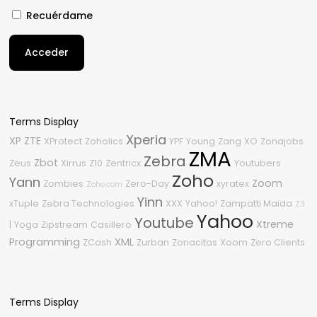
Recuérdame
Acceder
Terms Display
Xperia
XP
ZTE
XProtect
Zoholics
YPF
Young
Zang
XO
Zonajobs
ZMA
Zebra
Zbot
Zeus
Xirrus
Z10
Zentricx
Youtubers
Zoho
Yann
Zoom
Zombies
Zero-Day
xyratex
Zoho.com
Yinn
xTuple
Zebra Technologies
XXX
Yahoo!
Zampatti Maida
Z3
Yahoo
Youtube
Xtreme
|
Yoga
Zipstream
Casillero
Programming
XML
ZCash
Zurban
Zonacitas
Xoom
Zero Clients
Terms Display