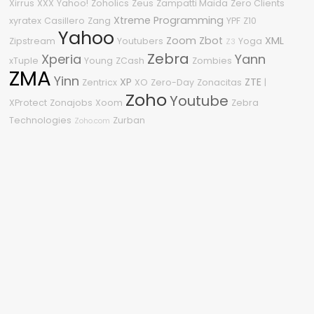
Xirrus
XXX
Yahoo!
Zoholics
Zeus
Zampatti Maida
Zero Clients
Xtreme Programming
xyratex
Casillero
Zang
YPF
Z10
Yahoo
Zoom
Zbot
XML
Zipstream
Youtubers
Yoga
Z3
Zebra
Xperia
Yann
xTuple
Young
ZCash
Zombies
ZMA
Yinn
XP
ZTE
Zentricx
XO
Zero-Day
Zonacitas
|
Zoho
Youtube
XProtect
Zonajobs
Xoom
Zebra
Technologies
Zurban
Zoho.com
Nube de etiquetas
2011
2010
.NET
3
2600
0-Day
04
2.0
2008
2210
%G
1080p
#OneDell
2015
2018
2009
360
2020
.NET Framework
0Day
Sitio asegurado por