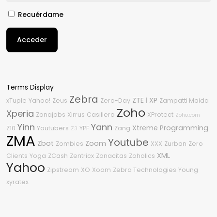
Recuérdame
Acceder
Terms Display
Zebra
ZTE
XP
xTuple
Yahoo!
Zeus
Zero-Day
|
Zampatti Maida
Zoho
Xperia
Zonajobs
Xirrus
Casillero
XProtect
Zoho.com
Yinn
Yann
Xtreme Programming
Z10
Youtubers
YPF
Zang
Z3
ZMA
Youtube
Zbot
Zoom
Zombies
XXX
Zurban
Zero
XML
Clients
Yoga
ZCash
Zentricx
Zonacitas
Zoholics
Yahoo
Zipstream
XO
Xoom
Zebra Technologies
Young
xyratex