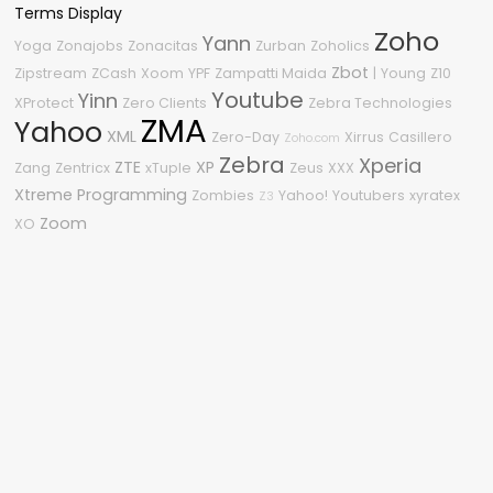
Terms Display
Zoho
Yann
Yoga
Zonajobs
Zonacitas
Zurban
Zoholics
Zbot
Zipstream
ZCash
Xoom
YPF
Zampatti Maida
|
Young
Z10
Youtube
Yinn
XProtect
Zero Clients
Zebra Technologies
ZMA
Yahoo
XML
Zero-Day
Xirrus
Casillero
Zoho.com
Zebra
Xperia
ZTE
XP
Zang
Zentricx
xTuple
Zeus
XXX
Xtreme Programming
Zombies
Yahoo!
Youtubers
xyratex
Z3
Zoom
XO
Nube de etiquetas
2011
2015
2600
#OneDell
2210
2018
0Day
1080p
2009
04
%G
2010
3
.NET
0-Day
360
2.0
.NET Framework
2020
2008