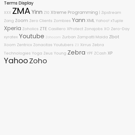
Terms Display
ZMA
Yinn
Xtreme Programming
XXX
Z10
|
Zipstream
Yann
Zoom
XML
Zang
Zero Clients
Zombies
Yahoo!
xTuple
Xperia
ZTE
Zoholics
Casillero
XProtect
Zonajobs
XO
Zero-Day
Youtube
Zbot
xyratex
Zurban
Zampatti Maida
Zoho.com
Xoom
Zentricx
Zonacitas
Youtubers
Xirrus
Zebra
Z3
Zebra
XP
Technologies
Yoga
Zeus
Young
YPF
ZCash
Yahoo
Zoho
Nube de etiquetas
2010
2015
3
2600
#OneDell
.NET
2.0
2018
2210
2020
2009
2011
0Day
.NET Framework
360
%G
04
0-Day
2008
1080p