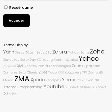
Recuérdame
Acceder
Terms Display
Zoho
Zebra
Yann
ZTE
Xirrus
ZCash
Zeus
Yahoo!
Zang
Yahoo
Zonacitas
Zero-Day
XO
Young
Xoom
|
xyratex
XML
Zoom
Zentricx
Zebra Technologies
Zipstream
Zoho.com
Zbot
Zombies
Zero Clients
Yoga
XXX
Youtubers
YPF
Zampatti
ZMA
Xperia
Yinn
XP
Maida
Zonajobs
Zurban
Z10
Z3
Youtube
Xtreme Programming
xTuple
Casillero
XProtect
Zoholics