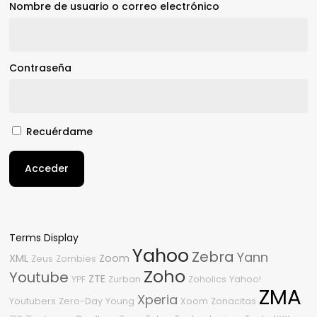
Nombre de usuario o correo electrónico
Contraseña
Recuérdame
Acceder
Terms Display
Yahoo
Zebra
Yann
XML
Zoom
Zeus
Zombies
Zoho
Youtube
ZTE
YPF
Zurban
Zoholics
Yahoo!
ZMA
Xperia
Youtubers
Zero-Day
Young
Xoom
Zonacitas