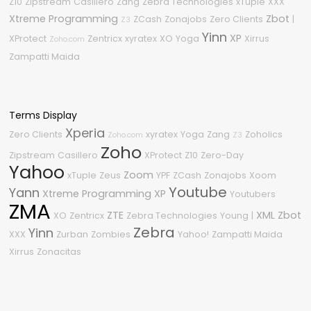
Z10
Zipstream
Casillero
Zang
Zebra Technologies
xTuple
XXX
Xtreme Programming
Zbot
ZCash
Zonajobs
Zero Clients
|
Z3
Yinn
XP
XProtect
Zentricx
xyratex
XO
Yoga
Xirrus
Zoho.com
Zampatti Maida
Terms Display
Xperia
Zero Clients
xyratex
Yoga
Zang
Zoholics
Zoho.com
Z3
Zoho
Zipstream
Casillero
XProtect
Z10
Zero-Day
Yahoo
Zoom
xTuple
Zeus
YPF
ZCash
Zonajobs
Xoom
Youtube
Yann
Xtreme Programming
XP
Youtubers
ZMA
ZTE
XML
Zbot
XO
Zentricx
Zebra Technologies
Young
|
Zebra
Yinn
XXX
Zurban
Zombies
Yahoo!
Zampatti Maida
Xirrus
Zonacitas
Nube de etiquetas