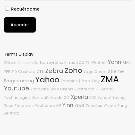
Recuérdame
Acceder
Terms Display
Yann
Zoom
XML
ZCash
Zurban
xyratex
Xirrus
XProtect
Zoho.com
Zoho
Zebra
ZTE
Xtreme
YPF
Z10
Casillero
Yoga
Xoom
ZMA
Yahoo
Programming
Zombies
|
Zero-Day
Youtube
Zonajobs
Zero Clients
Zipstream
Zebra
Z3
Xperia
Technologies
Zampatti Maida
XO
XXX
Yahoo!
Young
Yinn
XP
Zbot
Zeus
Zonacitas
Youtubers
Zoholics
xTuple
Zang
Zentricx