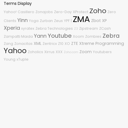
Terms Display
Zoho
Yahoo!
Casillero
Zonajobs
Zero-Day
XProtect
Zero
ZMA
Yinn
Zbot
XP
Clients
Yoga
Zurban
Zeus
YPF
|
Xperia
xyratex
Zebra Technologies
Zipstream
ZCash
Z3
Youtube
Zebra
Yann
Zampatti Maida
Xoom
Zombies
XML
ZTE
Xtreme Programming
Zang
Zonacitas
Zentricx
Z10
XO
Yahoo
Zoom
Zoholics
Xirrus
XXX
Youtubers
Zoho.com
Young
xTuple
Nube de etiquetas
2011
2010
2600
.NET
2015
0-Day
360
2210
%G
2.0
0Day
1080p
3
#OneDell
2018
2009
2008
2020
.NET Framework
04