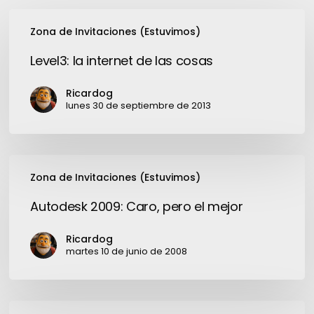
Level3:
Zona de Invitaciones (Estuvimos)
la
internet
Level3: la internet de las cosas
de
las
Ricardog
cosas
lunes 30 de septiembre de 2013
Autodesk
Zona de Invitaciones (Estuvimos)
2009:
Caro,
Autodesk 2009: Caro, pero el mejor
pero
el
Ricardog
mejor
martes 10 de junio de 2008
Avaya: