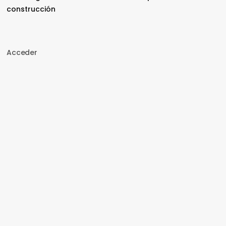
construcción
Acceder
Nombre de usuario o correo electrónico
Contraseña
Recuérdame
Acceder