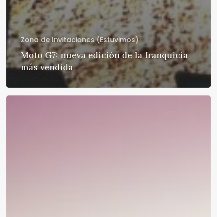
Zona de Invitaciones (Estuvimos)
Moto G7: nueva edición de la franquicia
más vendida
Motorola
One:
el
octavo
del
año