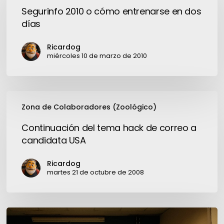
o
Segurinfo 2010 o cómo entrenarse en dos
cómo
días
entrenarse
en
Ricardog
dos
miércoles 10 de marzo de 2010
días
Continuación
Zona de Colaboradores (Zoológico)
del
tema
Continuación del tema hack de correo a
hack
candidata USA
de
correo
Ricardog
a
martes 21 de octubre de 2008
candidata
USA
Cisco