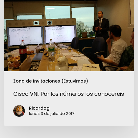
VNI:
Por
los
números
los
conoceréis
Zona de Invitaciones (Estuvimos)
Cisco VNI: Por los números los conoceréis
Ricardog
lunes 3 de julio de 2017