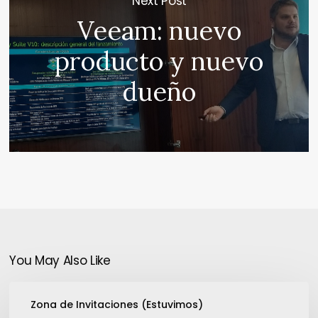
Next Post
Veeam: nuevo
producto y nuevo
dueño
You May Also Like
Segurinfo
Zona de Invitaciones (Estuvimos)
2010