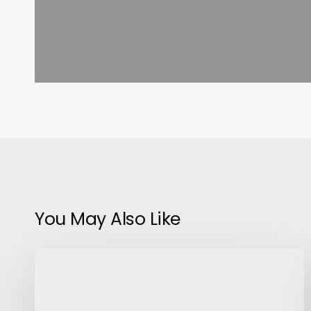
You May Also Like
#DiadelPeriodista:
Telextorage
y