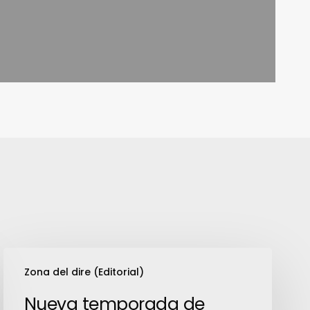
Nueva
Zona del dire (Editorial)
temporada
de
Nueva temporada de