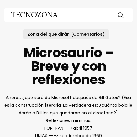
Skip
to
TECNOZONA
main
searc
content
Zona del que dirán (Comentarios)
Microsaurio –
Breve y con
reflexiones
Ahora… ¿qué será de Microsoft después de Bill Gates? (Esa
es la construcción literaria. La verdadera es: ¿cuánta bola le
darán a Bill los que quedaron en el directorio?)
Reflexiones mínimas:
FORTRAN--->abril 1957
UNICS ---> septiembre de 1969