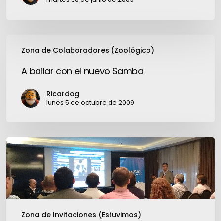
A
Zona de Colaboradores (Zoológico)
bailar
con
A bailar con el nuevo Samba
el
nuevo
Ricardog
Samba
lunes 5 de octubre de 2009
Genexus:
SAP
también
se
hace
móvil
Zona de Invitaciones (Estuvimos)