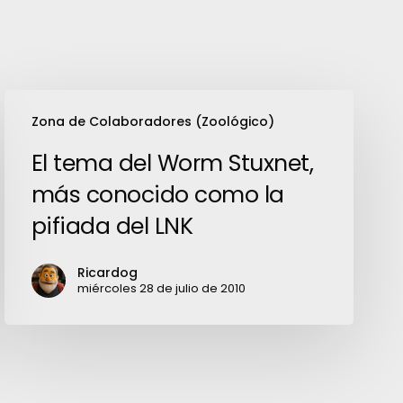
El
Zona de Colaboradores (Zoológico)
tema
del
El tema del Worm Stuxnet,
Worm
más conocido como la
Stuxnet,
pifiada del LNK
más
conocido
Ricardog
como
miércoles 28 de julio de 2010
la
pifiada
del
LNK