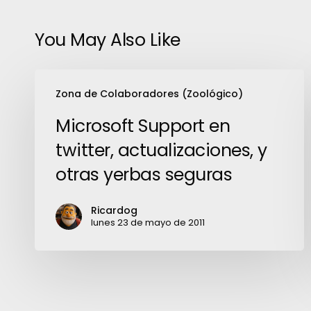
You May Also Like
Microsoft
Zona de Colaboradores (Zoológico)
Support
en
Microsoft Support en
twitter,
twitter, actualizaciones, y
actualizaciones,
otras yerbas seguras
y
otras
Ricardog
yerbas
lunes 23 de mayo de 2011
seguras