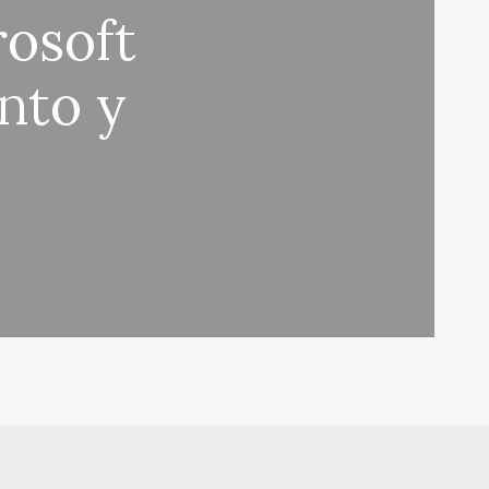
rosoft
unto y