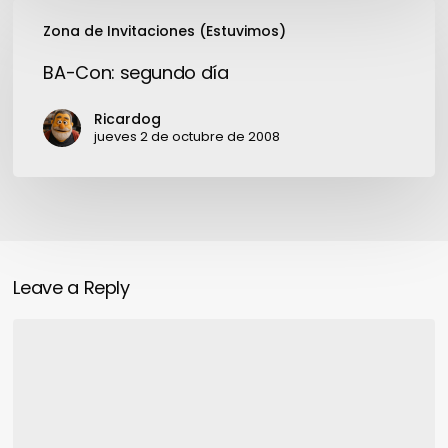
pifiada
BA-
del
Zona de Invitaciones (Estuvimos)
Con:
LNK
segundo
BA-Con: segundo día
día
Ricardog
jueves 2 de octubre de 2008
Leave a Reply