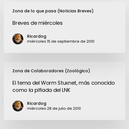
Breves
Zona de lo que pasa (Noticias Breves)
de
miércoles
Breves de miércoles
Ricardog
miércoles 15 de septiembre de 2010
El
Zona de Colaboradores (Zoológico)
tema
del
El tema del Worm Stuxnet, más conocido
Worm
como la pifiada del LNK
Stuxnet,
más
Ricardog
conocido
miércoles 28 de julio de 2010
como
la