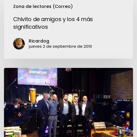
Chivito
Zona de lectores (Correo)
de
amigos
Chivito de amigos y los 4 más
y
significativos
los
4
Ricardog
más
jueves 2 de septiembre de 2010
significativos
Panacom:
para
diversión
garantizada